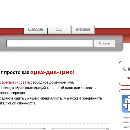
IT-работа
SSL
Аукцион
W
«раз-два-три»!
т просто как
зарегистрировать
свободное доменное имя.
остинг, выбрав подходящий тарифный план или заказать
енного сервера.
оздание сайта у нашего специалиста. Мы можем предложить
йта любой сложности.
пода
регис
шанс