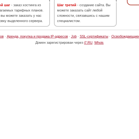
ой шаг
- заказ хостинга из
Шаг третий
- создание сайта. Вы
агаемых тарифных планов.
можете заказать сайт любой
 вы можете заказать у нас
сложности, связавшись с нашим
овку выделенного сервера.
специалистом.
ов
·
Аренда, покупка и продажа IP-адресов
·
Job
·
SSL-сертификаты
·
Освобождающие
Домен зарегистрирован через
i7.RU
.
Whois