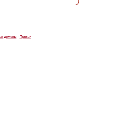
ся домены
·
Прокси