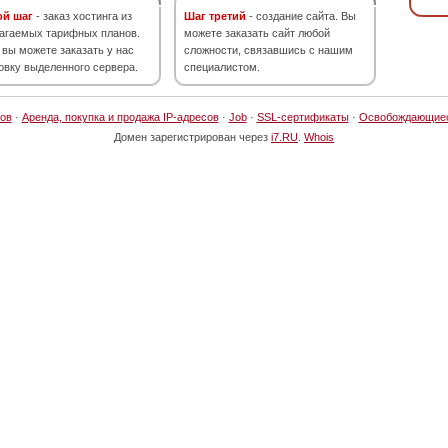
ой шаг
- заказ хостинга из
Шаг третий
- создание сайта. Вы
агаемых тарифных планов.
можете заказать сайт любой
 вы можете заказать у нас
сложности, связавшись с нашим
овку выделенного сервера.
специалистом.
ов
·
Аренда, покупка и продажа IP-адресов
·
Job
·
SSL-сертификаты
·
Освобождающие
Домен зарегистрирован через
i7.RU
.
Whois