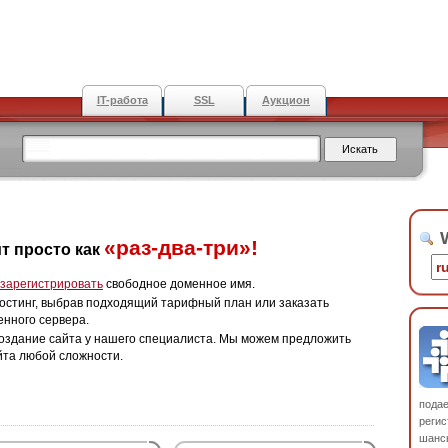
IT-работа
SSL
Аукцион
W
«раз-два-три»!
т просто как
зарегистрировать
свободное доменное имя.
остинг, выбрав подходящий тарифный план или заказать
енного сервера.
оздание сайта у нашего специалиста. Мы можем предложить
йта любой сложности.
пода
регис
шанс