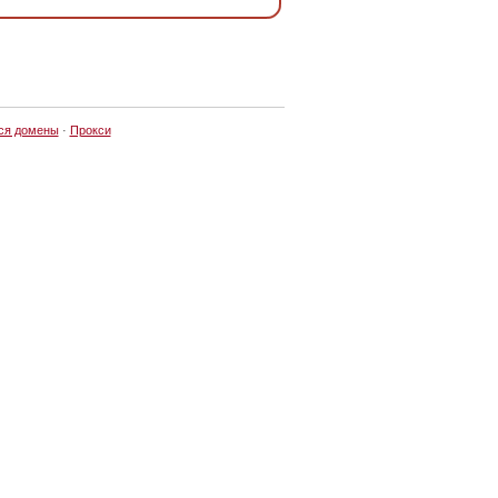
ся домены
·
Прокси